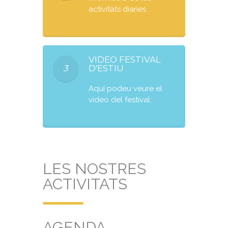
activitats diaries
VIDEO FESTIVAL
3
D'ESTIU
Aquí podeu veure el
video del festival:
LES NOSTRES
ACTIVITATS
AGENDA