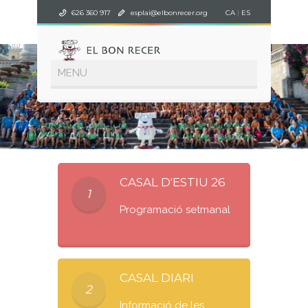
626 360 917
esplai@elbonrecer.org
CA
|
ES
CASAL D'ESTIU 26
1
Programació setmanal
CASAL DIARI
2
Informació de les