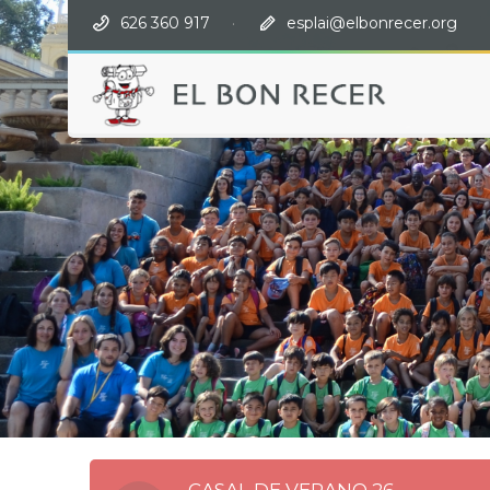
626 360 917
·
esplai@elbonrecer.org