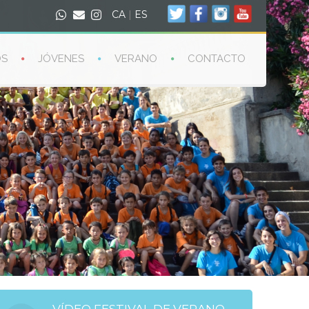
CA
|
ES
OS
JÓVENES
VERANO
CONTACTO