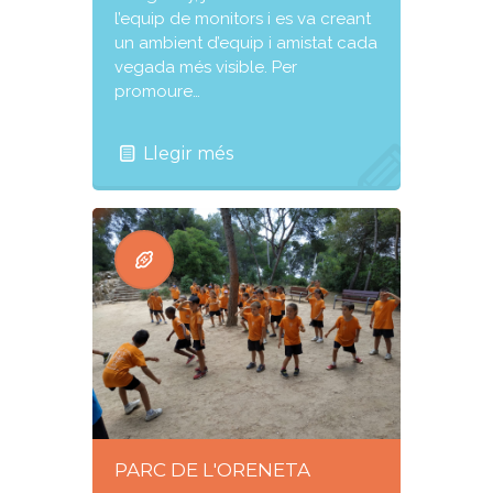
l’equip de monitors i es va creant
un ambient d’equip i amistat cada
vegada més visible. Per
promoure…
Llegir més
PARC DE L'ORENETA