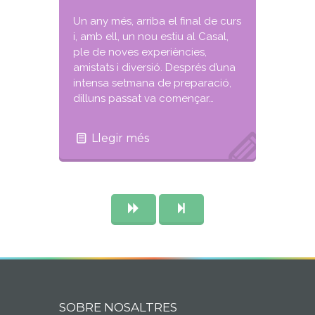
Un any més, arriba el final de curs
i, amb ell, un nou estiu al Casal,
ple de noves experiències,
amistats i diversió. Després d’una
intensa setmana de preparació,
dilluns passat va començar…
Llegir més
SOBRE NOSALTRES