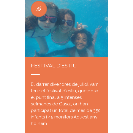
FESTIVAL D'ESTIU
El darrer divendres de juliol vam
tenir el festival d'estiu, que posa
el punt final a 5 intenses
setmanes de Casal, on han
participat un total de més de 350
infants i 45 monitors.Aquest any
ho hem…