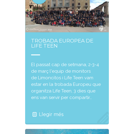
TROBADA EUROPEA DE
LIFE TEEN
El passat cap de setmana, 2-3-4
de març l'equip de monitors
de Limoncitos i Life Teen vam
estar en la trobada Europeu que
organitza Life Teen, 3 dies que
ens van servir per compartir…
Llegir més