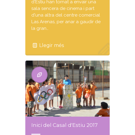
d'Estiu han tornat a envair una
sala sencera de cinema i part
d'una altra del centre comercial
Las Arenas, per anar a gaudir de
la gran…
Llegir més
Inici del Casal d'Estiu 2017