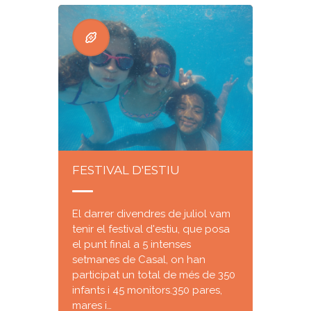
FESTIVAL D'ESTIU
El darrer divendres de juliol vam
tenir el festival d'estiu, que posa
el punt final a 5 intenses
setmanes de Casal, on han
participat un total de més de 350
infants i 45 monitors.350 pares,
mares i…