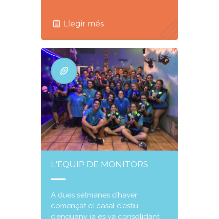
Llegir més
L'EQUIP DE MONITORS
A dues setmanes d’haver
començat el casal d’estiu
d’enguany, ja es va consolidant