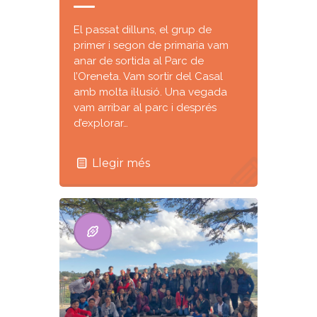
El passat dilluns, el grup de
primer i segon de primaria vam
anar de sortida al Parc de
l’Oreneta. Vam sortir del Casal
amb molta il·lusió. Una vegada
vam arribar al parc i després
d’explorar…
Llegir més