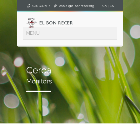
626 360 917
esplai@elbonrecer.org
CA
|
ES
Cerca
Monitors