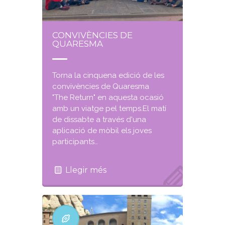
CONVIVÈNCIES DE
QUARESMA
Torna la cinquena edició de les
convivències de Quaresma
"The Return" en aquesta ocasió
amb un viatge pel temps.El matí
de dissabte a través d'una
aplicació de mòbil els joves
participants…
Llegir més