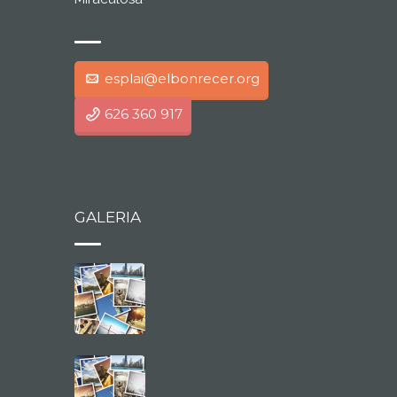
esplai@elbonrecer.org
626 360 917
GALERIA