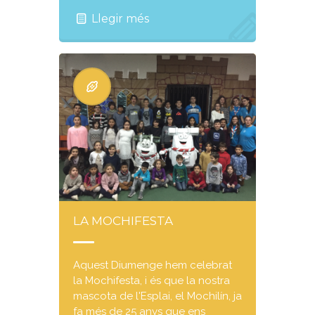
Llegir més
LA MOCHIFESTA
Aquest Diumenge hem celebrat
la Mochifesta, i és que la nostra
mascota de l'Esplai, el Mochilín, ja
fa més de 25 anys que ens