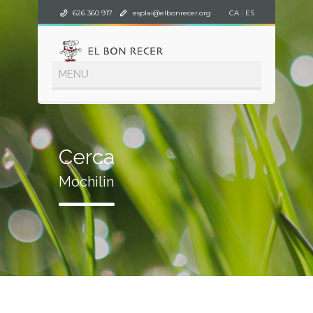
626 360 917
esplai@elbonrecer.org
CA
|
ES
Cerca
Mochilin