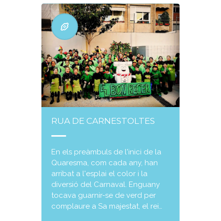
RUA DE CARNESTOLTES
En els preàmbuls de l'inici de la
Quaresma, com cada any, han
arribat a l'esplai el color i la
diversió del Carnaval. Enguany
tocava guarnir-se de verd per
complaure a Sa majestat, el rei…