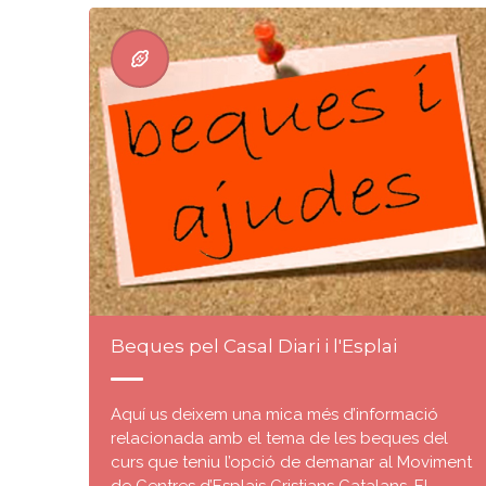
Beques pel Casal Diari i l'Esplai
Aquí us deixem una mica més d’informació
relacionada amb el tema de les beques del
curs que teniu l’opció de demanar al Moviment
de Centres d’Esplais Cristians Catalans. El