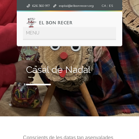
626 360 917
esplai@elbonrecer.org
CA
|
ES
Casal de Nadal
Conscients de les datas tan asenyalades