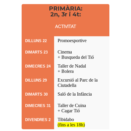
PRIMÀRIA:
2n, 3r i 4t:
ACTIVITAT
Promoesportive
DILLUNS 22
Cinema
DIMARTS 23
+ Busqueda del Tió
Taller de Nadal
DIMECRES 24
+ Bolera
Excursió al Parc de la
DILLUNS 29
Ciutadella
Saló de la Infància
DIMARTS 30
Taller de Cuina
DIMECRES 31
+ Cagar Tió
Tibidabo
DIVENDRES 2
(fins a les 18h)