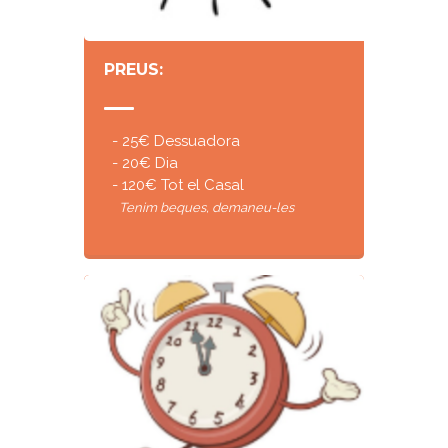
PREUS:
- 25€ Dessuadora
- 20€ Dia
- 120€ Tot el Casal
Tenim beques, demaneu-les