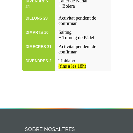
Taller de Nadal
DIVENDRES
+ Bolera
24
Activitat pendent de
DILLUNS 29
confirmar
Salting
DIMARTS 30
+ Torneig de Pàdel
Activitat pendent de
DIMECRES 31
confirmar
Tibidabo
DIVENDRES 2
(fins a les 18h)
SOBRE NOSALTRES