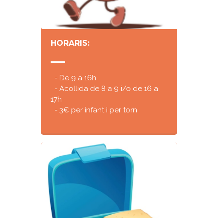
HORARIS:
- De 9 a 16h
- Acollida de 8 a 9 i/o de 16 a
17h
- 3€ per infant i per torn