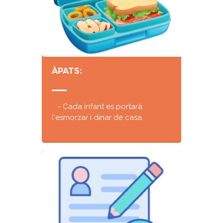
ÀPATS:
- Cada infant es portarà
l'esmorzar i dinar de casa.