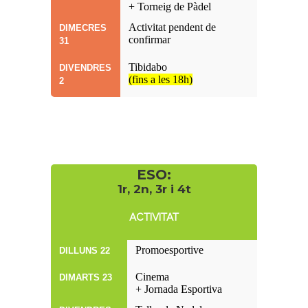
+ Torneig de Pàdel
Activitat pendent de
DIMECRES
confirmar
31
Tibidabo
DIVENDRES
(fins a les 18h)
2
ESO:
1r, 2n, 3r i 4t
ACTIVITAT
Promoesportive
DILLUNS 22
Cinema
DIMARTS 23
+ Jornada Esportiva