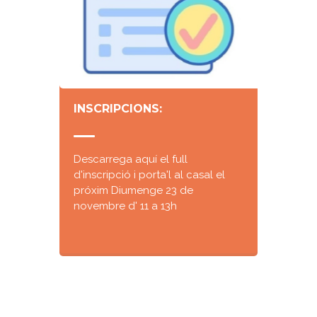
INSCRIPCIONS:
Descarrega aquí el full
d'inscripció i porta'l al casal el
próxim Diumenge 23 de
novembre d' 11 a 13h