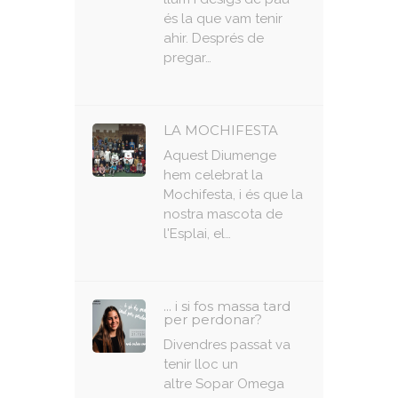
és la que vam tenir
ahir. Després de
pregar…
LA MOCHIFESTA
Aquest Diumenge
hem celebrat la
Mochifesta, i és que la
nostra mascota de
l'Esplai, el…
... i si fos massa tard
per perdonar?
Divendres passat va
tenir lloc un
altre Sopar Omega