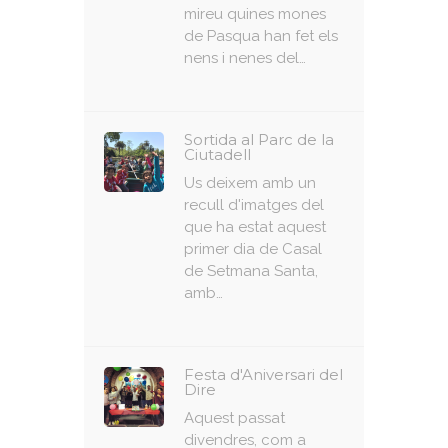
mireu quines mones
de Pasqua han fet els
nens i nenes del…
Sortida al Parc de la
Ciutadell
Us deixem amb un
recull d'imatges del
que ha estat aquest
primer dia de Casal
de Setmana Santa,
amb…
Festa d'Aniversari del
Dire
Aquest passat
divendres, com a