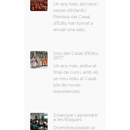
Un any més, els nens i
nenes d'Infantil i
Primària del Casal
d'Estiu han tornat a
envair una sala…
Inici del Casal d'Estiu
2017
Un any més, arriba el
final de curs i, amb ell,
un nou estiu al Casal,
ple de noves
experiències,…
Ensenyar i aprendre
a les fosques
Divendres passat va