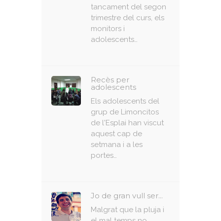
tancament del segon
trimestre del curs, els
monitors i
adolescents…
Recès per
adolescents
Els adolescents del
grup de Limoncitos
de l'Esplai han viscut
aquest cap de
setmana i a les
portes…
Jo de gran vull ser...
Malgrat que la pluja i
el mal temps no