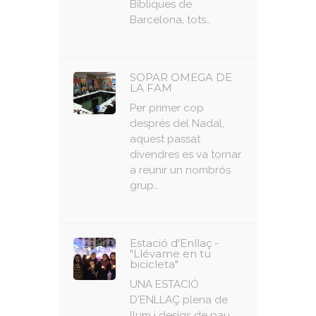
Bíbliques de
Barcelona, ​​tots…
SOPAR OMEGA DE
LA FAM
Per primer cop
després del Nadal,
aquest passat
divendres es va tornar
a reunir un nombrós
grup…
Estació d'Enllaç -
"Llévame en tu
bicicleta"
UNA ESTACIÓ
D'ENLLAÇ plena de
llum i desigs de pau