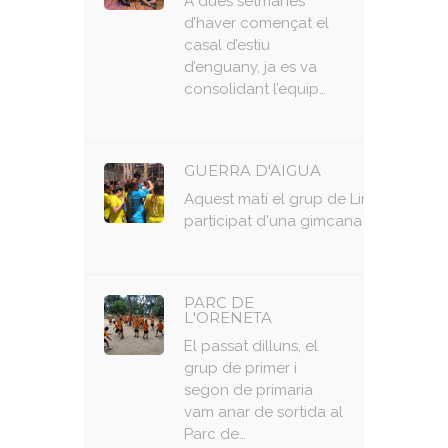
A dues setmanes
d’haver començat el
casal d’estiu
d’enguany, ja es va
consolidant l’equip…
GUERRA D'AIGUA
Aquest matí el grup de Limoncitos h
participat d'una gimcana amb jocs d'
PARC DE
L'ORENETA
El passat dilluns, el
grup de primer i
segon de primaria
vam anar de sortida al
Parc de…