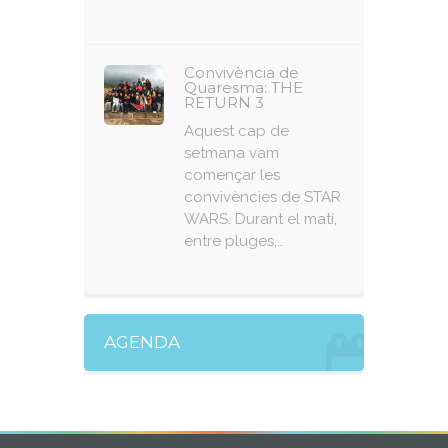
Convivència de
Quaresma: THE
RETURN 3
Aquest cap de
setmana vam
començar les
convivències de STAR
WARS. Durant el matí,
entre pluges,…
AGENDA