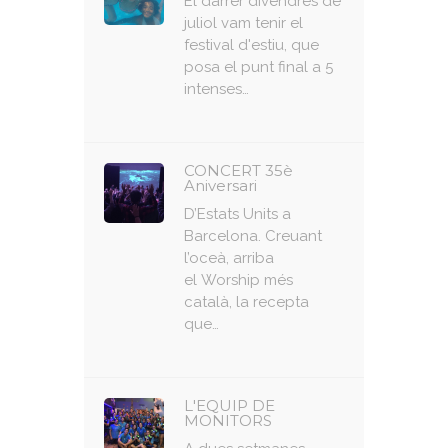
El darrer divendres de
juliol vam tenir el
festival d'estiu, que
posa el punt final a 5
intenses…
CONCERT 35è
Aniversari
D’Estats Units a
Barcelona. Creuant
l’oceà, arriba
el Worship més
català, la recepta
que…
L'EQUIP DE
MONITORS