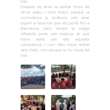
Déu...
Després de dinar va arribar l'hora de
dir-se adéu i molt tristos perquè la
convivència ja acabava vam anar
pujant a l'autocar que els portà fins a
Barcelona, però durant el viatge
diferents joves van explicar el que
havia estat per ells aquesta
convivència i com Déu havia entrat
dins d'ells com encara no ho havia fet
mai.