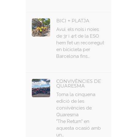
BICI + PLATJA
Avui, els nois i noies
de 3r i 4rt de la ESO
hem fet un recorregut
en bicicleta per
Barcelona fins…
CONVIVÈNCIES DE
QUARESMA
Torna la cinquena
edició de les
convivències de
Quaresma
"The Return" en
aquesta ocasió amb
un…