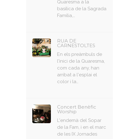
Quaresma a la
basílica de la Sagrada
Família,…
RUA DE
CARNESTOLTES
En els preàmbuls de
l'inici de la Quaresma,
com cada any, han
arribat a l'esplai el
color i la…
Concert Benèfic
Worship
L'endemà del Sopar
de la Fam, i en el marc
de les IX Jornades