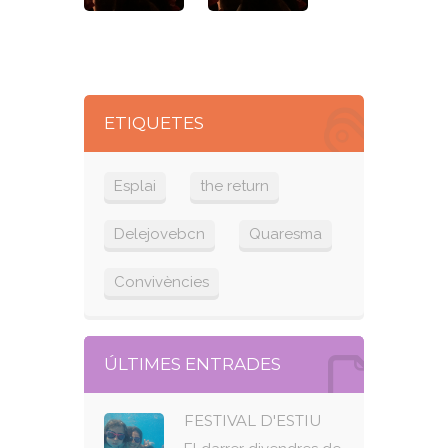
ETIQUETES
Esplai
the return
Delejovebcn
Quaresma
Convivències
ÚLTIMES ENTRADES
FESTIVAL D'ESTIU