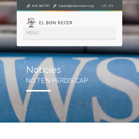
626 360 917
esplai@elbonrecer.org
CA
|
ES
Notícies
NO TE'N PERDIS CAP