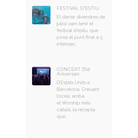
FESTIVAL D'ESTIU
El darrer divendres de
juliol vam tenir el
festival d'estiu, que
posa el punt final a 5
intenses…
CONCERT 35è
Aniversari
D’Estats Units a
Barcelona. Creuant
l’oceà, arriba
el Worship més
català, la recepta
que…