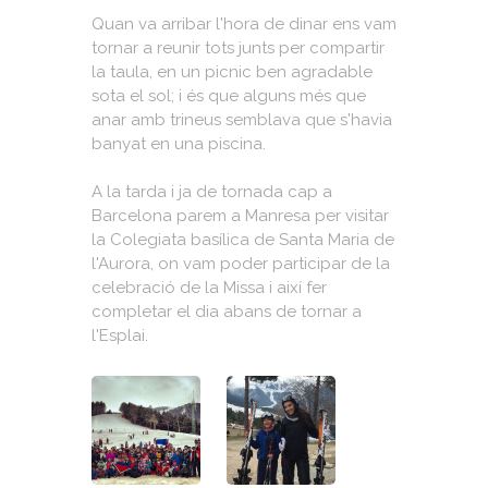
Quan va arribar l'hora de dinar ens vam
tornar a reunir tots junts per compartir
la taula, en un picnic ben agradable
sota el sol; i és que alguns més que
anar amb trineus semblava que s'havia
banyat en una piscina.
A la tarda i ja de tornada cap a
Barcelona parem a Manresa per visitar
la Colegiata basílica de Santa Maria de
l'Aurora, on vam poder participar de la
celebració de la Missa i així fer
completar el dia abans de tornar a
l'Esplai.