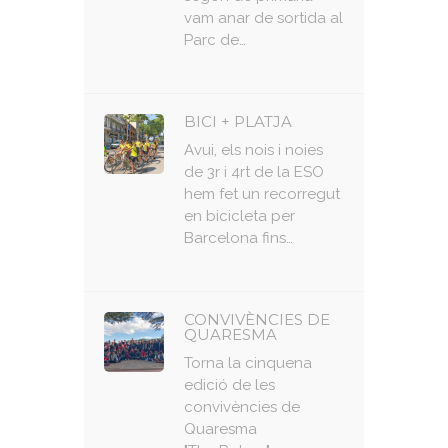
vam anar de sortida al
Parc de…
BICI + PLATJA
Avui, els nois i noies
de 3r i 4rt de la ESO
hem fet un recorregut
en bicicleta per
Barcelona fins…
CONVIVÈNCIES DE
QUARESMA
Torna la cinquena
edició de les
convivències de
Quaresma