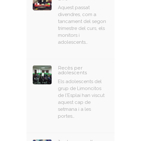
Aquest passat
divendres, com a
tancament del segon
trimestre del curs, els
monitors i
adolescents…
Recès per
adolescents
Els adolescents del
grup de Limoncitos
de l'Esplai han viscut
aquest cap de
setmana i a les
portes…