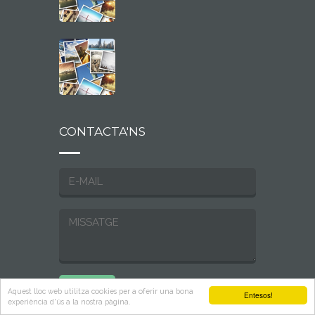
CONTACTA'NS
Aquest lloc web utilitza cookies per a oferir una bona
Entesos!
experiència d'ús a la nostra pàgina.