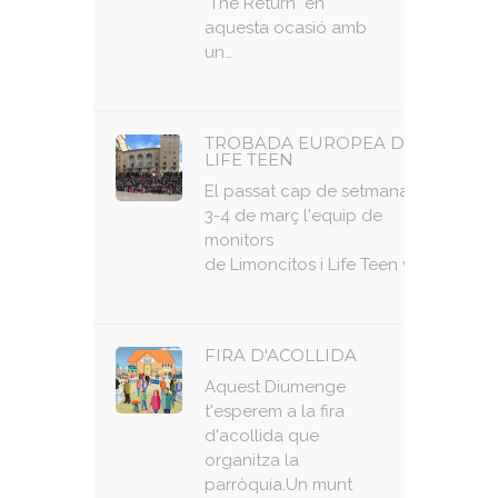
"The Return" en
aquesta ocasió amb
un…
TROBADA EUROPEA DE
LIFE TEEN
El passat cap de setmana, 2-
3-4 de març l'equip de
monitors
de Limoncitos i Life Teen vam…
FIRA D'ACOLLIDA
Aquest Diumenge
t'esperem a la fira
d'acollida que
organitza la
parròquia.Un munt