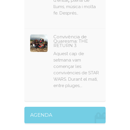
d'enllaç plena de
llums, música i molta
fe. Després…
Convivència de
Quaresma: THE
RETURN 3
Aquest cap de
setmana vam
començar les
convivències de STAR
WARS. Durant el matí,
entre pluges,…
AGENDA