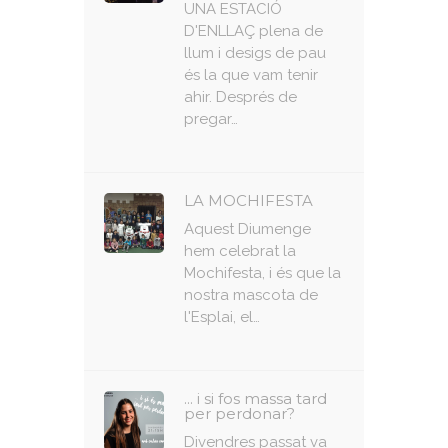
UNA ESTACIÓ
D'ENLLAÇ plena de
llum i desigs de pau
és la que vam tenir
ahir. Després de
pregar…
LA MOCHIFESTA
Aquest Diumenge
hem celebrat la
Mochifesta, i és que la
nostra mascota de
l'Esplai, el…
... i si fos massa tard
per perdonar?
Divendres passat va