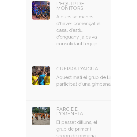
L'EQUIP DE
MONITORS
A dues setmanes
d’haver començat el
casal d’estiu
d’enguany, ja es va
consolidant l’equip…
GUERRA D'AIGUA
Aquest matí el grup de Limoncitos h
participat d'una gimcana amb jocs d'
PARC DE
L'ORENETA
El passat dilluns, el
grup de primer i
segon de primaria