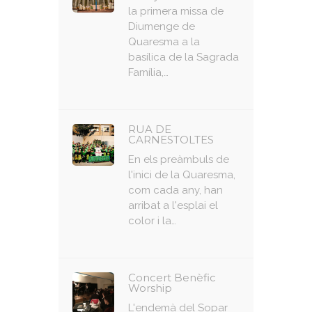
la primera missa de
Diumenge de
Quaresma a la
basílica de la Sagrada
Família,…
RUA DE
CARNESTOLTES
En els preàmbuls de
l'inici de la Quaresma,
com cada any, han
arribat a l'esplai el
color i la…
Concert Benèfic
Worship
L'endemà del Sopar