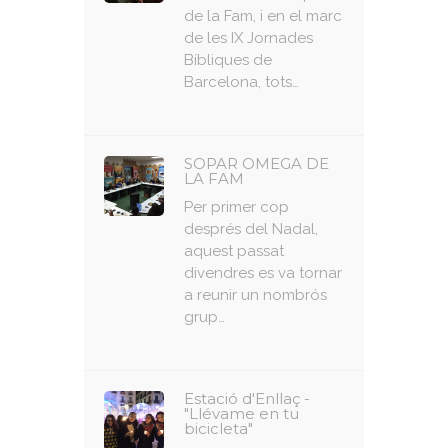
de la Fam, i en el marc
de les IX Jornades
Bíbliques de
Barcelona, ​​tots…
SOPAR OMEGA DE
LA FAM
Per primer cop
després del Nadal,
aquest passat
divendres es va tornar
a reunir un nombrós
grup…
Estació d'Enllaç -
"Llévame en tu
bicicleta"