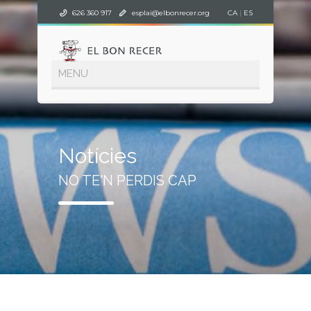
626 360 917
esplai@elbonrecer.org
CA
|
ES
Notícies
NO TE'N PERDIS CAP