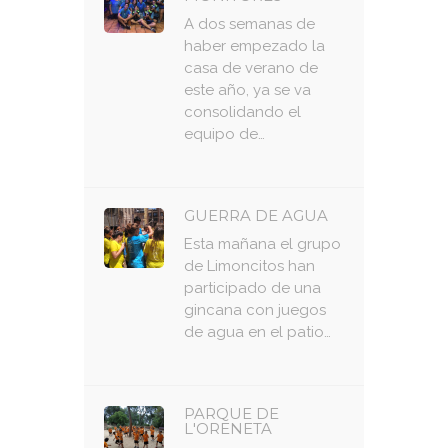
A dos semanas de
haber empezado la
casa de verano de
este año, ya se va
consolidando el
equipo de…
GUERRA DE AGUA
Esta mañana el grupo
de Limoncitos han
participado de una
gincana con juegos
de agua en el patio…
PARQUE DE
L'ORENETA