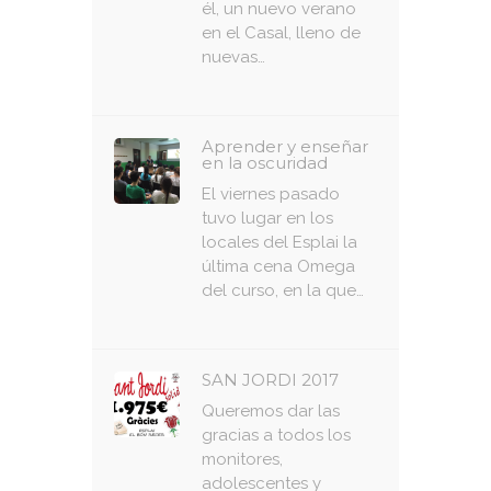
él, un nuevo verano
en el Casal, lleno de
nuevas…
Aprender y enseñar
en la oscuridad
El viernes pasado
tuvo lugar en los
locales del Esplai la
última cena Omega
del curso, en la que…
SAN JORDI 2017
Queremos dar las
gracias a todos los
monitores,
adolescentes y