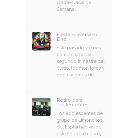
día de Casal de
Semana…
Fiesta Aniversario
Dire
Este pasado viernes,
como cierre del
segundo trimestre del
curso, los monitores y
adolescentes del…
Retiro para
adolescentes
Los adolescentes del
grupo de Limoncitos
del Esplai han vivido
este fin de semana y