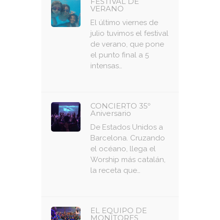
FESTIVAL DE
VERANO
El último viernes de
julio tuvimos el festival
de verano, que pone
el punto final a 5
intensas…
CONCIERTO 35º
Aniversario
De Estados Unidos a
Barcelona. Cruzando
el océano, llega el
Worship más catalán,
la receta que…
EL EQUIPO DE
MONITORES