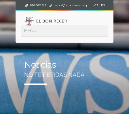
626 360 917
esplai@elbonrecer.org
CA
|
ES
Noticias
NO TE PIERDAS NADA