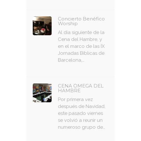
Concierto Benéfico
Worship
Al día siguiente de la
Cena del Hambre, y
en el marco de las IX
Jornadas Bíblicas de
Barcelona,…
CENA OMEGA DEL
HAMBRE
Por primera vez
después de Navidad,
este pasado viernes
se volvió a reunir un
numeroso grupo de…