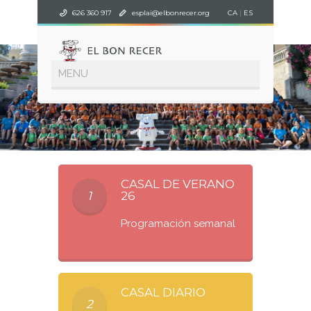
626 360 917
esplai@elbonrecer.org
CA
|
ES
CASAL DE VERANO
1
26
Programación semanal
CASAL DIARIO
2