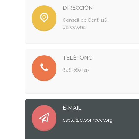
DIRECCIÓN
Consell de Cent, 116
Barcelona
TELÉFONO
626 360 917
E-MAIL
esplai@elbonrecer.org