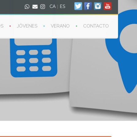
CA
|
ES
OS
JÓVENES
VERANO
CONTACTO