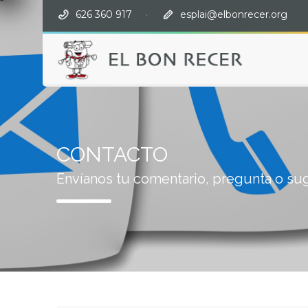
626 360 917
·
esplai@elbonrecer.org
CONTACTO
Envíanos tu comentario, pregunta o su