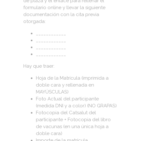
de plaza y el enlace para rellenar el
formulario online y llevar la siguiente
documentación con la cita previa
otorgada:
____________
____________
____________
____________
Hay que traer:
Hoja de la Matrícula (imprimida a
doble cara y rellenada en
MAYÚSCULAS)
Foto Actual del participante
(medida DNI y a color) (NO GRAPAS)
Fotocopia del Catsalut del
participante + Fotocopia del libro
de vacunas (en una única hoja a
doble cara)
Importe de la matrícula