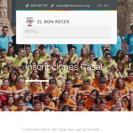
626 360 917
esplai@elbonrecer.org
CA
|
ES
Inscripciones Casal
Convencidos de que las vacaciones