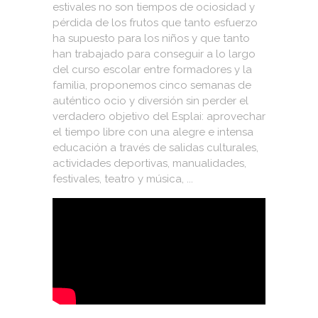
estivales no son tiempos de ociosidad y
pérdida de los frutos que tanto esfuerzo
ha supuesto para los niños y que tanto
han trabajado para conseguir a lo largo
del curso escolar entre formadores y la
familia, proponemos cinco semanas de
auténtico ocio y diversión sin perder el
verdadero objetivo del Esplai: aprovechar
el tiempo libre con una alegre e intensa
educación a través de salidas culturales,
actividades deportivas, manualidades,
festivales, teatro y música, ...