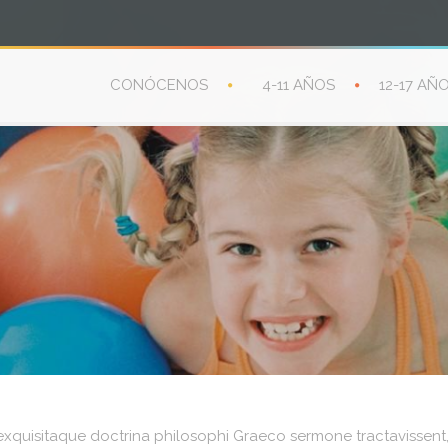
CONÓCENOS
4-11 AÑOS
12-17 AÑ
xquisitaque doctrina philosophi Graeco sermone tractavissent, e