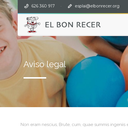
626 360 917
·
esplai@elbonrecer.org
Aviso legal
Non eram nescius, Brute, cum, quae summis ingeniis e