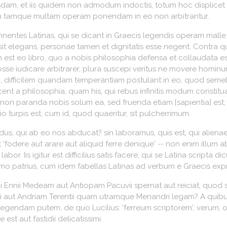
usdam, et iis quidem non admodum indoctis, totum hoc displice
ium tamque multam operam ponendam in eo non arbitrantur.
ntemnentes Latinas, qui se dicant in Graecis legendis operam mal
si sit elegans, personae tamen et dignitatis esse negent. Cont
est eo libro, quo a nobis philosophia defensa et collaudata es
posse iudicare arbitrarer, plura suscepi veritus ne movere hominu
i, difficilem quandam temperantiam postulant in eo, quod seme
ent a philosophia, quam his, qui rebus infinitis modum constitua
 non paranda nobis solum ea, sed fruenda etiam [sapientia] est; 
tio turpis est, cum id, quod quaeritur, sit pulcherrimum.
vidus, qui ab eo nos abducat? sin laboramus, quis est, qui alie
ere aut arare aut aliquid ferre denique' -- non enim illum ab ind
abor. Iis igitur est difficilius satis facere, qui se Latina script
rmo patrius, cum idem fabellas Latinas ad verbum e Graecis expr
Ennii Medeam aut Antiopam Pacuvii spernat aut reiciat, quod se 
ilii aut Andriam Terentii quam utramque Menandri legam? A quib
i legendam putem, de quo Lucilius: 'ferreum scriptorem', verum, 
est aut fastidii delicatissimi.