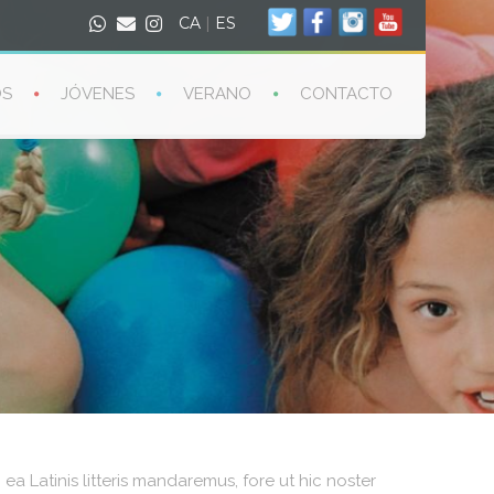
CA
|
ES
OS
JÓVENES
VERANO
CONTACTO
a Latinis litteris mandaremus, fore ut hic noster