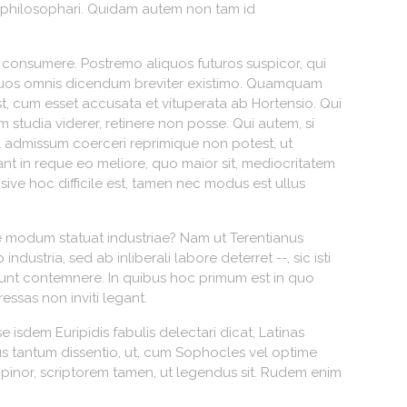
t philosophari. Quidam autem non tam id
le consumere. Postremo aliquos futuros suspicor, qui
ra quos omnis dicendum breviter existimo. Quamquam
t, cum esset accusata et vituperata ab Hortensio. Qui
m studia viderer, retinere non posse. Qui autem, si
l admissum coerceri reprimique non potest, ut
nt in reque eo meliore, quo maior sit, mediocritatem
sive hoc difficile est, tamen nec modus est ullus
nae modum statuat industriae? Nam ut Terentianus
ustria, sed ab inliberali labore deterret --, sic isti
a dicunt contemnere. In quibus hoc primum est in quo
essas non inviti legant.
isdem Euripidis fabulis delectari dicat, Latinas
us tantum dissentio, ut, cum Sophocles vel optime
opinor, scriptorem tamen, ut legendus sit. Rudem enim