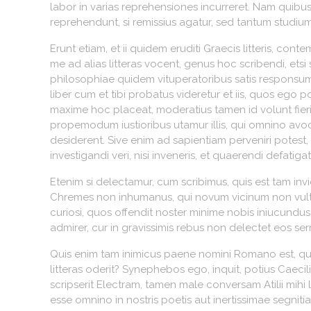
labor in varias reprehensiones incurreret. Nam quib
reprehendunt, si remissius agatur, sed tantum stud
Erunt etiam, et ii quidem eruditi Graecis litteris, co
me ad alias litteras vocent, genus hoc scribendi, et
philosophiae quidem vituperatoribus satis responsum 
liber cum et tibi probatus videretur et iis, quos ego 
maxime hoc placeat, moderatius tamen id volunt fier
propemodum iustioribus utamur illis, qui omnino avoc
desiderent. Sive enim ad sapientiam perveniri potest,
investigandi veri, nisi inveneris, et quaerendi defatiga
Etenim si delectamur, cum scribimus, quis est tam in
Chremes non inhumanus, qui novum vicinum non vult 'fod
curiosi, quos offendit noster minime nobis iniucundus l
admirer, cur in gravissimis rebus non delectet eos se
Quis enim tam inimicus paene nomini Romano est, qui 
litteras oderit? Synephebos ego, inquit, potius Caec
scripserit Electram, tamen male conversam Atilii mih
esse omnino in nostris poetis aut inertissimae segnitiae 