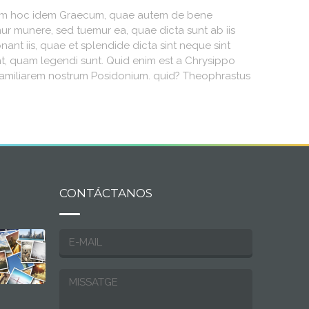
us quam hoc idem Graecum, quae autem de bene
ur munere, sed tuemur ea, quae dicta sunt ab iis
t iis, quae et splendide dicta sint neque sint
nt, quam legendi sunt. Quid enim est a Chrysippo
familiarem nostrum Posidonium. quid? Theophrastus
CONTÁCTANOS