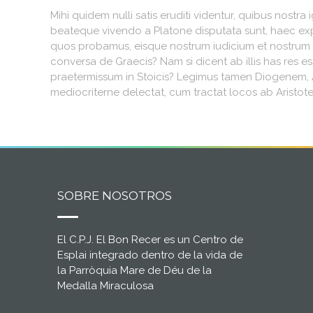
Mihi quidem nulli satis eruditi videntur, quibus nost
beateque vivendo a Platone disputata sunt, haec expl
quos probamus, eisque nostrum iudicium et nostrum s
conversa de Graecis? Nam si dicent ab illis has res 
praetermissum in Stoicis? Legimus tamen Diogenem, 
mediocriterne delectat, cum tractat locos ab Aristote
SOBRE NOSOTROS
El C.P.J. El Bon Recer es un Centro de
Esplai integrado dentro de la vida de
la Parròquia Mare de Déu de la
Medalla Miraculosa