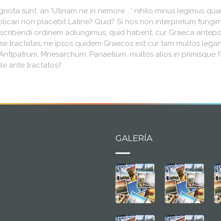
ra ignota sunt. an 'Utinam ne in nemore ...' nihilo minus legim
icari non placebit Latine? Quid? Si nos non interpretum fungim
cribendi ordinem adiungimus, quid habent, cur Graeca anteponan
esse tractatas, ne ipsos quidem Graecos est cur tam multos lega
Antipatrum, Mnesarchum, Panaetium, multos alios in primisque 
le ante tractatos?
GALERÍA